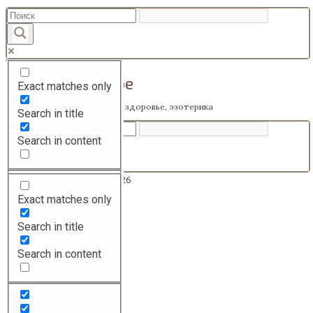
Перейти
к
содержанию
Гармония в тебе
Exact matches only
Мода, красота, психология, здоровье, эзотерика
Search in title
Search in content
Воскресенье 09, Август, 2026
Exact matches only
Мода
Красота
Search in title
Психология
Search in content
Здоровье
Эзотерика
Полезно знать