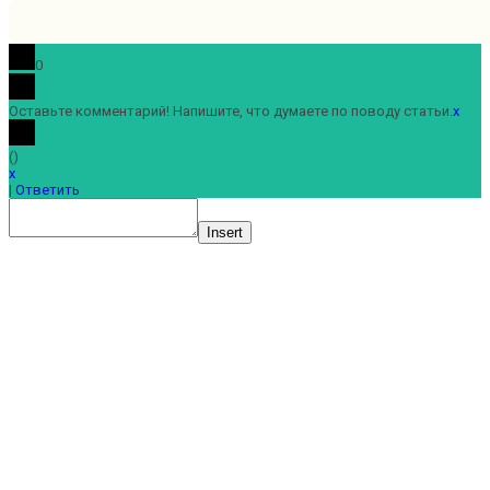
0
Оставьте комментарий! Напишите, что думаете по поводу статьи.
x
(
)
x
|
Ответить
Insert