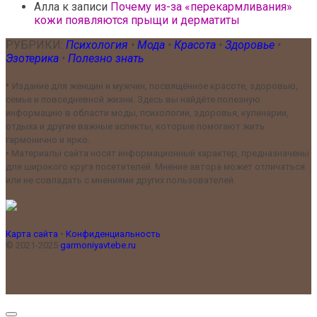
Алла
к записи
Почему из-за «перекармливания»
кожи появляются прыщи и дерматиты
РУБРИКИ:
Психология
•
Мода
•
Красота
•
Здоровье
•
Эзотерика
•
Полезно знать
•
Издание для женщин и мужчин, посвящённое красоте, здоровью,
семье и повседневной жизни. Здесь вы найдёте полезную
информацию в области моды, психологии, здоровья, кулинарии,
отдыха и другие важные аспекты, которые помогают жить
гармонично и ярко.
•
Материалы сайта носят информационный характер, предназначены
для широкого круга посетителей. Мнение автора может отличаться
или не совпадать с мнениями других пользователей.
Карта сайта
•
Конфиденциальность
© 2021-2025
garmoniyavtebe.ru