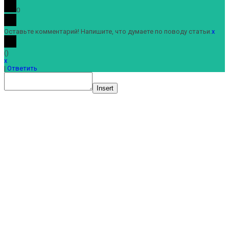
0
Оставьте комментарий! Напишите, что думаете по поводу статьи.
x
(
)
x
|
Ответить
Insert