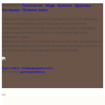
РУБРИКИ:
Психология
•
Мода
•
Красота
•
Здоровье
•
Эзотерика
•
Полезно знать
•
Издание для женщин и мужчин, посвящённое красоте, здоровью,
семье и повседневной жизни. Здесь вы найдёте полезную
информацию в области моды, психологии, здоровья, кулинарии,
отдыха и другие важные аспекты, которые помогают жить
гармонично и ярко.
•
Материалы сайта носят информационный характер, предназначены
для широкого круга посетителей. Мнение автора может отличаться
или не совпадать с мнениями других пользователей.
Карта сайта
•
Конфиденциальность
© 2021-2025
garmoniyavtebe.ru