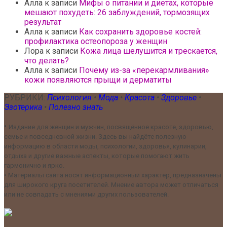
Алла
к записи
Мифы о питании и диетах, которые
мешают похудеть: 26 заблуждений, тормозящих
результат
Алла
к записи
Как сохранить здоровье костей:
профилактика остеопороза у женщин
Лора
к записи
Кожа лица шелушится и трескается,
что делать?
Алла
к записи
Почему из-за «перекармливания»
кожи появляются прыщи и дерматиты
РУБРИКИ:
Психология
•
Мода
•
Красота
•
Здоровье
•
Эзотерика
•
Полезно знать
•
Издание для женщин и мужчин, посвящённое красоте, здоровью,
семье и повседневной жизни. Здесь вы найдёте полезную
информацию в области моды, психологии, здоровья, кулинарии,
отдыха и другие важные аспекты, которые помогают жить
гармонично и ярко.
•
Материалы сайта носят информационный характер, предназначены
для широкого круга посетителей. Мнение автора может отличаться
или не совпадать с мнениями других пользователей.