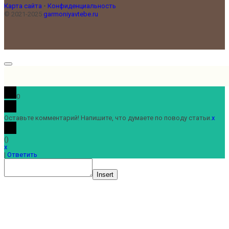
Карта сайта
•
Конфиденциальность
© 2021-2025
garmoniyavtebe.ru
0
Оставьте комментарий! Напишите, что думаете по поводу статьи.
x
(
)
x
|
Ответить
Insert