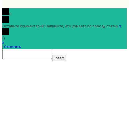
0
Оставьте комментарий! Напишите, что думаете по поводу статьи.
x
(
)
x
|
Ответить
Insert