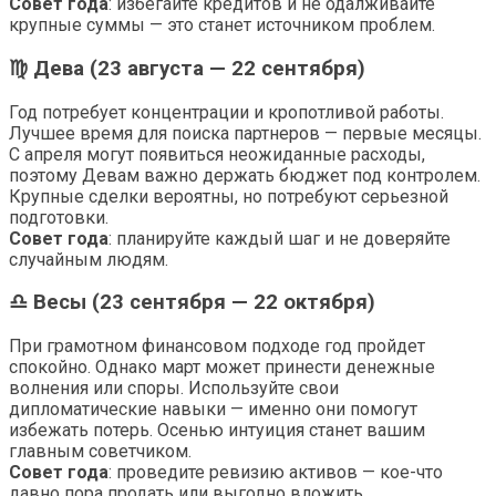
Совет года
: избегайте кредитов и не одалживайте
крупные суммы — это станет источником проблем.
♍ Дева (23 августа — 22 сентября)
Год потребует концентрации и кропотливой работы.
Лучшее время для поиска партнеров — первые месяцы.
С апреля могут появиться неожиданные расходы,
поэтому Девам важно держать бюджет под контролем.
Крупные сделки вероятны, но потребуют серьезной
подготовки.
Совет года
: планируйте каждый шаг и не доверяйте
случайным людям.
♎ Весы (23 сентября — 22 октября)
При грамотном финансовом подходе год пройдет
спокойно. Однако март может принести денежные
волнения или споры. Используйте свои
дипломатические навыки — именно они помогут
избежать потерь. Осенью интуиция станет вашим
главным советчиком.
Совет года
: проведите ревизию активов — кое-что
давно пора продать или выгодно вложить.