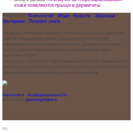
кожи появляются прыщи и дерматиты
РУБРИКИ:
Психология
•
Мода
•
Красота
•
Здоровье
•
Эзотерика
•
Полезно знать
•
Издание для женщин и мужчин, посвящённое красоте, здоровью,
семье и повседневной жизни. Здесь вы найдёте полезную
информацию в области моды, психологии, здоровья, кулинарии,
отдыха и другие важные аспекты, которые помогают жить
гармонично и ярко.
•
Материалы сайта носят информационный характер, предназначены
для широкого круга посетителей. Мнение автора может отличаться
или не совпадать с мнениями других пользователей.
Карта сайта
•
Конфиденциальность
© 2021-2025
garmoniyavtebe.ru